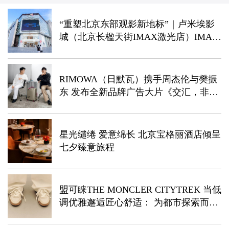
“重塑北京东部观影新地标”｜卢米埃影
城（北京长楹天街IMAX激光店）IMAX
激光升级焕新启幕！
RIMOWA（日默瓦）携手周杰伦与樊振
东 发布全新品牌广告大片《交汇，非凡
旅程》
星光缱绻 爱意绵长 北京宝格丽酒店倾呈
七夕臻意旅程
盟可睐THE MONCLER CITYTREK 当低
调优雅邂逅匠心舒适： 为都市探索而
生，复古越野运动鞋焕新登场