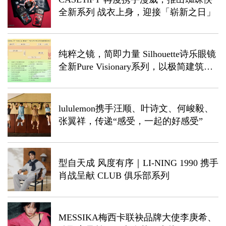
全新系列 战衣上身，迎接「崭新之日」
纯粹之镜，简即力量 Silhouette诗乐眼镜
全新Pure Visionary系列，以极简建筑艺
术诠释轻盈力量
lululemon携手汪顺、叶诗文、何峻毅、
张翼祥，传递“感受，一起的好感受”
型自天成 风度有序｜LI-NING 1990 携手
肖战呈献 CLUB 俱乐部系列
MESSIKA梅西卡联袂品牌大使李庚希、