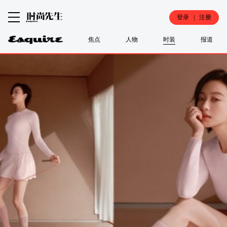
登录 | 注册
焦点
人物
时装
报道