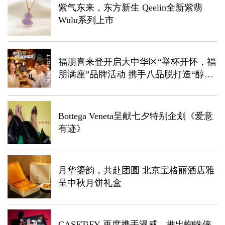
紫气东来，东方新生 Qeelin全新紫翡
Wulu系列上市
福朋喜来登开启大中华区“举杯开怀，福
朋满座”品牌活动 携手八品脱打造“醇饮
优选”全新体验，解锁盛夏狂欢
Bottega Veneta呈献七夕特别企划《爱意
有迹》
月华鎏韵，共赴团圆 北京宝格丽酒店雅
呈中秋月饼礼盒
CASETiFY 再度携手漫威，推出蜘蛛侠