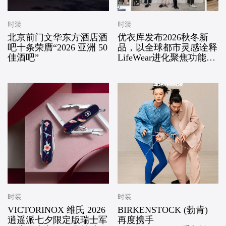
时装
时装
北京前门文华东方酒店酒
优衣库发布2026秋冬新
吧十条荣膺“2026 亚洲 50
品，以全球都市灵感诠释
佳酒吧”
LifeWear进化聚焦功能科
技、版型创新与多场景适
配，回应当代都市人的新
舒适实穿追求
时装
时装
VICTORINOX 维氏 2026
BIRKENSTOCK (勃肯)
逍遥派七夕限定版瑞士军
再度携手