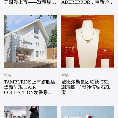
刀浪漫上市——凝萃瑞士
ADERERROR，重新诠释
匠心，赴约月书赤绳
经典 BOSTON
时装
时装
TAMBURINS上海旗舰店
戴比尔斯集团联袂 TSL |
焕新呈现 HAIR
謝瑞麟 呈献沙漠钻石珠
COLLECTION发香系列
宝
空间全新亮相