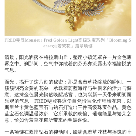
FRED斐登Monsieur Fred Golden Light高级珠宝系列「Blooming S
enses灿若繁花」篇章项链
清晨，阳光洒落在格拉斯山丘，整座小镇笼罩在一片金色薄
雾之中。刹那间，空气中弥散着的芬芳亦流露出幸福愉悦的
气息。
而光，揭开了这片刻的秘密：那是含羞草花绽放的瞬间。一
簇簇明亮金黄的花朵，承载着蔚蓝海岸与生俱来的活力与惬
意。这抹金色晨光悄然唤醒感官，也为崭新一天带来明朗而
乐观的气息。FRED斐登将这份自然珍宝化作璀璨花束，以
斯里兰卡黄色蓝宝石与钻石打造出三件高级珠宝作品。黄色
蓝宝石色调温暖浓郁，它所承载的欢愉、璀璨能量与繁荣之
意，恰如含羞草花束所带来的明媚喜悦。
一条项链在双排钻石的律动间，缀满含羞草花枝与摇曳的叶