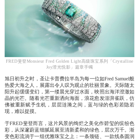
FRED斐登Monsieur Fred Golden Light高级珠宝系列「Crystalline
Joy澄光悦影」篇章手镯
旭日初升之时，圣让卡普费拉半岛为每一位如Fred Samuel般
热爱大海之人，展露出令人叹为观止的壮丽景象。天际随太
阳升起缓缓变幻，第一缕晨光穿过水面，映照出海洋澄澈如
晶的光芒。随着光芒重新洒向海面，浪花愈发澎湃雀跃，仿
佛被重新赋予生机，层层涟漪之间，蓝与绿的色彩若隐若
现，难以捉摸。
于FRED斐登而言，这片风景的绚烂之美化作碧玺的缤纷色
彩，从深邃蔚蓝细腻延展至清新柔和的绿色，层次万千。渐
变色彩流淌于一组优雅珠宝之上：一条颈链、一款线条圆润