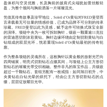
盈体积与空灵优雅，长及胸前的披肩式尖端犹如蕾丝般轻
盈，为整个颈间与胸前洒落一片璀璨流光。
凭借其传奇故事及珍罕地位，Soleil d’Or黄钻对FRED斐登而
言承载着无可估量的情感价值，已成为品牌不可分割的传承
珍藏。FRED斐登以此为灵感，赋予这件可转换式珠宝全新
的演绎。项链中央为一枚可拆卸胸针，镶嵌一颗重逾11克拉
的雷迪恩切割浓彩黄钻。胸针边缘环绕由定制切割黄钻与白
钻组成的双层光环，恍若重现Soleil d’Or黄钻最初的传奇轮
廓。
作为整条项链的灵魂所在，
这枚胸针以黄金般的放射光芒向
四周铺展，
明亮式切割钻石点缀其间，
与项链上公主方形切
割钻石的璀璨光带交织相融。
整件非凡的珠宝作品，
共镶嵌
超过一千颗钻石。
套组另配有一枚戒指：
如同旭日初升，
中
央黄钻在白钻光晕的烘托下，
经由公主方形切割钻石的点
缀，
层层绽放耀目光华。