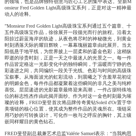
的领域，也是品牌独特创意与匠心工艺的集中表达。全新M
onsieur Fred Golden Light高级珠宝系列，正是对这一精神最
动人的诠释。
”Monsieur Fred Golden Light高级珠宝系列通过五个篇章、十
五件高级珠宝作品，徐徐展开一段循光而行的旅程。沿着太
阳掠过蔚蓝海岸的轨迹，从夜色将尽时的神秘微光，到黄金
时刻洒落天际的耀目辉映，一幕幕瑰丽篇章由此展开。当太
阳低悬于地平线，为世界披上一层柔和的鎏金色彩，这稍纵
即逝的珍贵时刻，正是一天之中最迷人的光景之一。每一件
作品皆定格这一光影变化中的独特瞬间，于温暖而宁静的色
彩递进之间，共同编织一段关于光线、色彩与时间的高级珠
宝叙事。从海面波光的虹彩流动，到晨曦之下含羞草花初绽
的明媚金色，每件作品都凝聚着这些瞬间的非凡之美与纯粹
喜悦。层层递进的光影篇章最终迎来高潮，一件占据特殊地
位的标志性杰作由此揭开面纱。作为对这一金色时刻最为璀
璨的诠释，FRED斐登首次将品牌传奇黄钻Soleil d'Or置于华
美项链的核心位置，使其成为整件作品的灵魂所在。项链采
用巧妙的可转换设计，可化作一枚与之呼应的胸针，其上镶
嵌同样耀目的黄色钻石。
FRED斐登副总裁兼艺术总监Valérie Samuel表示：“当我构思