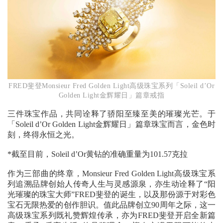
FRED斐登Monsieur Fred Golden Light高级珠宝系列「Soleil d’Or
Golden Light金辉耀日」篇章戒指
三件珠宝作品，
共同诠释了骄阳至臻至美的璀璨光芒。
于
「
Soleil d’Or Golden Light
金辉耀日」
篇章珠宝而言，
金色时
刻，
终得永恒之光。
*
截至目前，
Soleil d’Or
黄钻的准确重量为
101.57
克拉
作为三部曲的终章，
Monsieur Fred Golden Light
高级珠宝系
列追溯品牌创始人传奇人生与灵感源泉，
亦生动诠释了
“阳
光
璀璨的珠宝大师
”
FRED
斐登的诞生，
以及那份源于对彩色
宝石无限热爱的创作胆识。
值此品牌创立
90
周年之际，
这一
高级珠宝系列既礼赞辉煌传承，
亦为
FRED
斐登开启全新篇