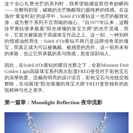
这个全心礼赞光芒的系列时，我希望能捕捉那些奇妙瞬间
——当黎明初现，破晓的光芒唤醒我们最纯粹的情感。在这
场对‘黄金时刻’的追寻中，Soleil d’Or黄钻这一光芒的极致化
身，成为整个系列不言而喻的核心。”自1977年以来，这颗
珍罕黄钻便承载着“阳光璀璨的珠宝大师”的光芒灵魂，而
今，它首次被镶嵌于高级珠宝作品之上。这一刻，一种别样
的情感油然而生：Soleil d’Or黄钻不再只是品牌传奇里的瑰
宝，而真正成为可以被佩戴、被感受的杰作。这一前所未有
的体验，也让它所承载的美与情感，愈发深刻动人。
因此，在Soleil d'Or黄钻的耀目光辉之下，全新Monsieur Fred
Golden Light高级珠宝系列再次彰显FRED斐登对于彩色宝石
的深厚热爱。流畅而明亮的设计语言，彩色宝石与光线交相
辉映，生动展现“阳光璀璨的珠宝大师”FRED斐登独有的欢
悦精神与光之美学。
第一篇章：Moonlight Reflection 夜华流影