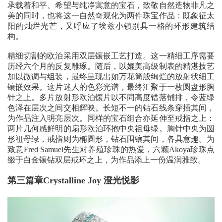
承载着和平、希望与纯净寓意的宝石，致敬自然造物非凡之
美的同时，也将这一自然奇观化为两件珠宝作品：既象征太
阳的灿烂光芒，又呼应了埃兹小镇别具一格的环形建筑结
构。
精细切割的欧泊采用双层镶嵌工艺打造。这一精细工序需要
历经六个月的反复雕琢。随后，以媲美高级制表的精湛技艺
加以微调与组装，最终呈现出如万花筒般绚烂的放射状细工
镶嵌效果。这片迷人的色彩光谱，最终汇聚于一枚圆盘形胸
针之上。多片放射形欧泊镶片以不同高度错落铺排，令蓝绿
色泽在层次之间交相辉映。长短不一的钻石线条穿插其间，
为作品注入明亮层次。同样的宝石组合亦延伸至戒指之上：
两片几何感鲜明的扇形欧泊环抱中央祖母绿。胸针中央为圆
形祖母绿，戒指则为椭圆形，钻石围镶其间，各具意趣。为
致意Fred Samuel先生对养殖珍珠的热爱，六颗Akoya珍珠点
缀于白金镶钻双层戒环之上，为作品添上一份温润雅致。
第三篇章Crystalline Joy 澄光悦影