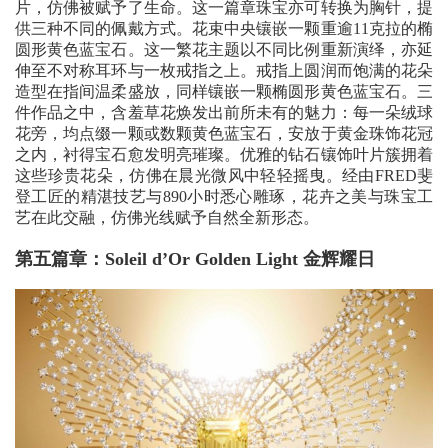
片，仿佛被赋予了生命。这一篇章珠宝亦可转换为胸针，提
供三种不同的佩戴方式。花束中央镶嵌一颗重逾11克拉的椭
圆形黄色蓝宝石。这一繁花主题以不同比例重新演绎，亦延
伸至不对称耳环与一枚戒指之上。戒指上圆润而饱满的花朵
造型在指间温柔盛放，同样镶嵌一颗椭圆形黄色蓝宝石。三
件作品之中，含羞草花焕发出前所未有的魅力：每一朵绒球
花旁，均点缀一颗或数颗黄色蓝宝石，安放于黄金珠饰花冠
之内，衬得宝石愈发明亮璀璨。优雅的钻石镶饰叶片簇拥着
这些珍贵花朵，仿佛在晨光微风中轻轻摇曳。经由FRED斐
登工匠的精湛技艺与890小时悉心雕琢，花卉之美与珠宝工
艺在此交融，仿佛光线赋予自然全新形态。
第五篇章：Soleil d’Or Golden Light 金辉耀日