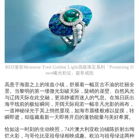
RED斐登Monsieur Fred Golden Light高级珠宝系列「Promising D
awn曦光初绽」篇章戒指
高悬于海面之上的埃兹小镇，舒展着一幅亘古不渝的壮丽全
景。当黎明的第一缕微光划破天际，陡峭的崖壁、自然风光
与辽阔天际在此交融，更添静谧而迷人的气息。在旭日跃出
海平线前的极短瞬间，开阔天际宛若一幅非凡光影的画布，
一道神秘绿光于其上悄然显现，如海市蜃楼般难以捉摸，转
瞬即逝，却蕴藏着新一天即将开启的蓬勃能量与美好希冀。
恰如这一时刻的生动映照，74片澳大利亚欧泊铺陈折射出绚
烂火彩，与哥伦比亚祖母绿相映成趣。欧泊与祖母绿这两种