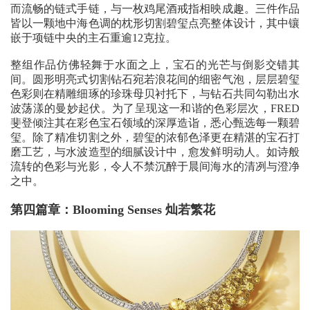
而流畅的链式手链，与一枚鸡尾酒戒指相映成趣。三件作品
皆以一颗地中海色调的枕形切割碧玺点亮整体设计，其中镶
嵌于项链中央的主石重逾12克拉。
整组作品仿佛轻舞于水面之上，宝石的光芒与倒影交错其
间。圆形明亮式切割钻石宛若浪花间的细密气泡，层层碧玺
色彩则在精雕细琢的珍珠母贝衬托下，与钻石共同勾勒出水
波荡漾的曼妙起伏。为了呈现这一和谐的色彩层次，FRED
斐登倾注其在彩色宝石领域的深厚造诣，悉心甄选每一颗碧
玺。除了精准切割之外，碧玺的浓郁色泽更在精湛的宝石打
磨工艺，与水波造型的细腻设计中，愈发鲜明动人。如诗般
流转的色彩与光影，令人不禁沉醉于晨间海水的清冽与澄净
之中。
第四篇章：Blooming Senses 灿若繁花