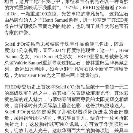
坦言，这片土地“在我心中，象征着宝石的光芒以一种奇妙
的方式重新映现于我眼前”。1977年，FRED斐登邂逅了Solei
l d’Or，一颗重逾100克拉、光芒卓绝的非凡黄钻。这颗宝石
由品牌创始人之子Henri Samuel购得，进一步奠定了FRED斐
登在世界顶级珠宝商之列的地位，也巩固了其作为彩色宝石
专家的声誉。
Soleil d’Or黄钻尚未被镶嵌于珠宝作品前便已售出，随后一
度淡出公众视野，直至2021年再度惊艳现世：这一年，Henr
iSamuel之女、Fred Samuel之孙女，FRED斐登副总裁兼艺术
总监Valérie Samuel重新寻获这颗宝石，使其重归品牌典藏之
列。命运如此眷顾，如今这颗非凡宝石以全新光芒璀璨登
场，为Monsieur Fred光之三部曲画上圆满句点。
FRED斐登历史上首次将Soleil d’Or黄钻呈献于一套独一无二
的高级珠宝作品之中，在其核心位置绽放璀璨光华。其浓彩
黄色调的迷人魅力，与摩纳哥明耀而尊贵的太阳光辉交相辉
映，当日落时分为天际染上鎏金色彩，这份共鸣更臻迷人。
Soleil d’Or黄钻仿佛凝聚了那轮炽烈骄阳所迸发的全部能
量，采用祖母绿型切割，色彩耀目非凡，镶嵌于一枚可拆卸
胸针之上；这枚胸针既可独立佩戴，亦可置于华美项链中
央，绽放出迷人光芒。这款华丽而大气的胸饰项链，兼具丰