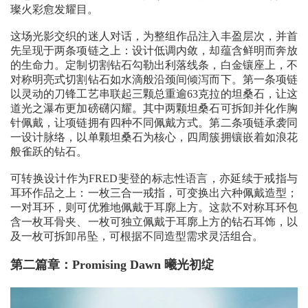
璨火彩愈发耀目。
这场光影交织的迷人对话，为整组作品注入丰盈层次，并首
先呈现于两条项链之上：设计低调内敛，却蕴含鲜明而奔放
的生命力。定制切割钻石勾勒出利落线条，白金镶座上，不
对称明亮式切割钻石如水滴般沿颈间倾泻而下。第一条项链
以灵动的刀锋工艺串联起三颗总重逾63克拉的坦桑石，让这
道光之瀑布更加磅礴闪耀。其中两颗坦桑石可拆卸并化作胸
针佩戴，让项链拥有四种不同佩戴方式。第二条项链承袭同
一设计脉络，以单颗坦桑石为核心，四周簇拥镶嵌着如浪花
般雀跃的钻石。
可转换设计作为FRED斐登的标志性语言，亦延续于戒指与
耳环作品之上：一枚三合一戒指，可变换出六种佩戴造型；
一对耳环，则可优雅地佩戴于耳廓上方。这款不对称耳环包
含一枚耳骨夹、一枚可独立佩戴于耳廓上方的钻石耳饰，以
及一枚可拆卸吊坠，可根据不同造型需求灵活组合。
第二篇章：Promising Dawn 曦光初绽