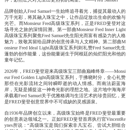
品牌创始人Fred Samuel一生始终追寻着光，捕捉其最动人的
万千光彩，将其融入珠宝之中，让作品绽放出生命的欢愉与
光芒。而Monsieur Fred高级珠宝系列，正是FRED斐登对这
场寻光之旅的深情回溯。第一部曲Monsieur Fred Inner Light
高级珠宝系列聚焦Fred Samuel先生阳光而富有感染力的人格
魅力，致敬其留给品牌的创意传承与人文精神。第二部曲M
onsieur Fred Ideal Light高级珠宝系列则礼赞Fred Samuel先生
蓬勃的创作能量，这份能量诞生于阿根廷的灿烂阳光和他的
童年记忆。
2026年，FRED斐登迎来高级珠宝三部曲巅峰终章——Monsi
eur Fred Golden Light高级珠宝系列，于拂晓时分，全心礼赞
那些在光影流转之间转瞬即逝的动人情感。而南法蔚蓝海
岸，无疑是捕捉这一神奇光影的理想之地。这片地中海海岸
承载着Fred Samuel关于优雅格调与生活艺术的珍贵回忆，更
是FRED斐登创意世界中不可或缺的灵感源泉。
自1936年品牌创立以来，高级珠宝始终是FRED斐登最重要
的创意表达领域之一。正如FRED斐登首席执行官VincentRe
ynes所说：“高级珠宝是我们探索非凡宝石、尝试大胆组合