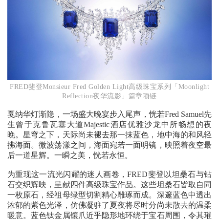
FRED斐登Monsieur Fred Golden Light高级珠宝系列「Moonlight
Reflection夜华流影」篇章项链
戛纳华灯渐隐，一场盛大晚宴步入尾声，恍若Fred Samuel先
生曾于克鲁瓦塞大道Majestic酒店优雅沙龙中所畅想的夜
晚。星穹之下，天际尚未褪去那一抹蓝色，地中海的和风轻
拂海面。微波荡漾之间，海面宛若一面明镜，映照着夜空最
后一道星辉。一瞬之美，恍若永恒。
为重现这一流光闪耀的迷人画卷，FRED斐登以坦桑石与钻
石交织辉映，呈献四件高级珠宝作品。这些坦桑石皆取自同
一枚原石，经祖母绿型切割精心雕琢而成。深邃蓝色中透出
浓郁的紫色光泽，仿佛凝驻了夏夜将尽时分尚未散去的温柔
暖意。蓝色钛金属镶爪近乎隐形地环绕于宝石周围，令其璀