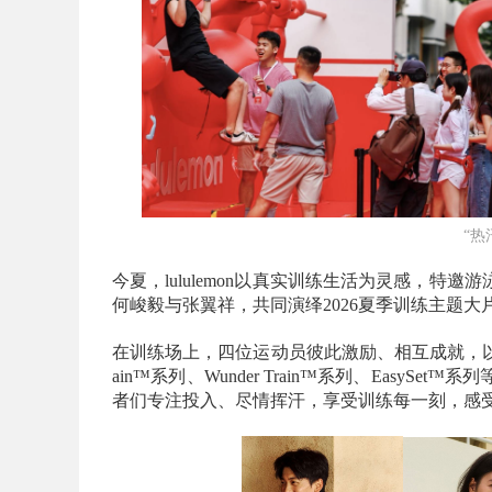
“热
今夏，lululemon以真实训练生活为灵感，
何峻毅与张翼祥，共同演绎2026夏季训练主题大
在训练场上，四位运动员彼此激励、相互成就，以汗水与
ain™系列、Wunder Train™系列、Eas
者们专注投入、尽情挥汗，享受训练每一刻，感