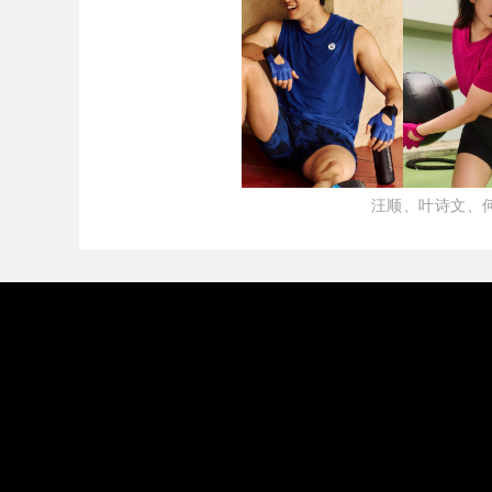
汪顺、叶诗文、何