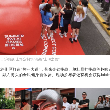
026“夏日乐挑战·上海定制场”亮相“上海之夏”
在茂名北路街区打造“热汗大道”，带来壶铃挑战、单杠悬挂挑战等趣味
融入街头的全民健身新体验。现场参与者还有机会获得lululem