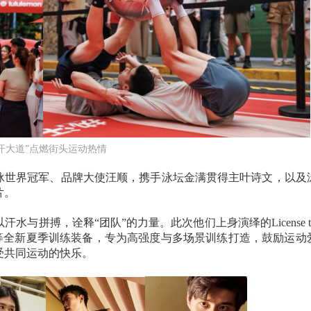
汗大道”点燃街头运动热情
特邀游泳世界冠军、品牌大使汪顺，携手泳坛金满贯得主叶诗文，以及
片。
拼搏，诠释“团队”的力量。此次他们上身演绎的License to 
ySet™系列等全新夏季训练装备，专为高强度与多场景训练打造，鼓励运动
受共同运动的快乐。