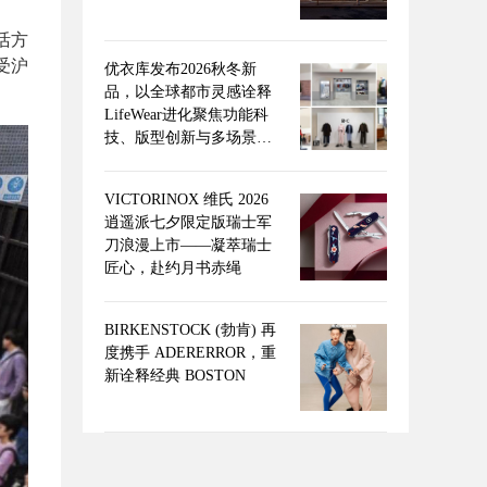
活方
受沪
优衣库发布2026秋冬新
品，以全球都市灵感诠释
LifeWear进化聚焦功能科
技、版型创新与多场景适
配，回应当代都市人的新
舒适实穿追求
VICTORINOX 维氏 2026
逍遥派七夕限定版瑞士军
刀浪漫上市——凝萃瑞士
匠心，赴约月书赤绳
BIRKENSTOCK (勃肯) 再
度携手 ADERERROR，重
新诠释经典 BOSTON