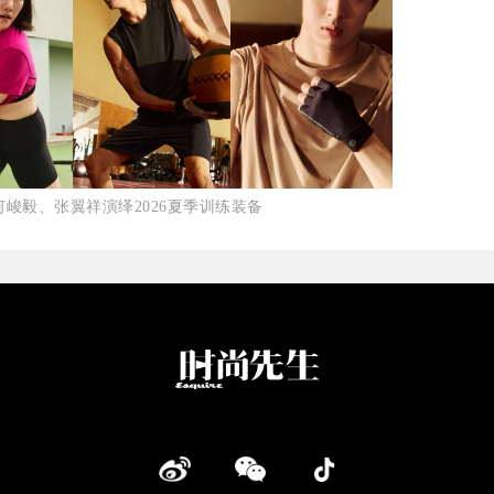
峻毅、张翼祥演绎2026夏季训练装备