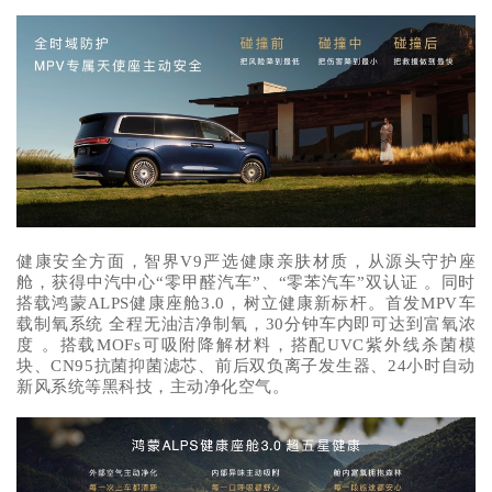
健康安全方面，智界V9严选健康亲肤材质，从源头守护座
舱，获得中汽中心“零甲醛汽车”、“零苯汽车”双认证 。同时
搭载鸿蒙ALPS健康座舱3.0，树立健康新标杆。首发MPV车
载制氧系统 全程无油洁净制氧，30分钟车内即可达到富氧浓
度 。搭载MOFs可吸附降解材料，搭配UVC紫外线杀菌模
块、CN95抗菌抑菌滤芯、前后双负离子发生器、24小时自动
新风系统等黑科技，主动净化空气。