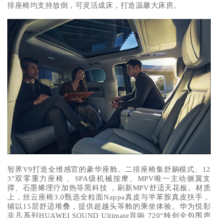
排座椅均支持放倒，可灵活成床，打造温馨大床房。
智界V9打造全维感官的豪华座舱。二排座椅集舒躺模式、12
3°双零重力座椅 、SPA级机械按摩、MPV唯一主动侧翼支
撑、石墨烯理疗加热等黑科技 ，刷新MPV舒适天花板。材质
上，丝云座椅3.0甄选全粒面Nappa真皮与半苯胺真皮扶手，
辅以15层舒适堆叠，提供超越头等舱的乘坐体验。华为悦彰
非凡系列HUAWEI SOUND Ultimate音响 720°独创全包围声