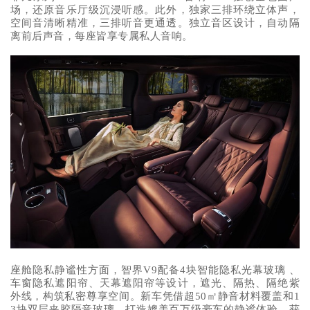
场，还原音乐厅级沉浸听感。此外，独家三排环绕立体声，
空间音清晰精准，三排听音更通透。独立音区设计，自动隔
离前后声音，每座皆享专属私人音响。
座舱隐私静谧性方面，智界V9配备4块智能隐私光幕玻璃 、
车窗隐私遮阳帘、天幕遮阳帘等设计，遮光、隔热、隔绝紫
外线，构筑私密尊享空间。新车凭借超50㎡静音材料覆盖和1
3块双层夹胶隔音玻璃，打造媲美百万级豪车的静谧体验，获