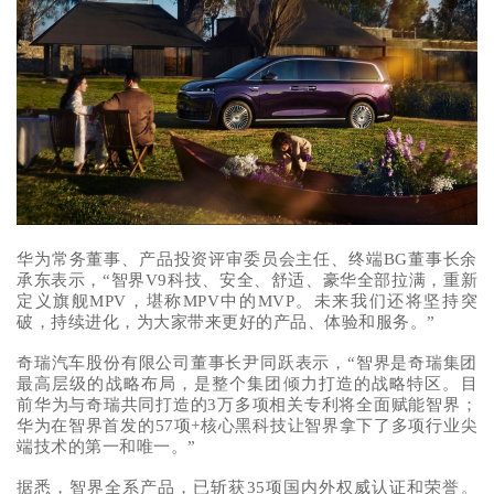
华为常务董事、产品投资评审委员会主任、终端BG董事长余
承东表示，“智界V9科技、安全、舒适、豪华全部拉满，重新
定义旗舰MPV，堪称MPV中的MVP。未来我们还将坚持突
破，持续进化，为大家带来更好的产品、体验和服务。”
奇瑞汽车股份有限公司董事长尹同跃表示，“智界是奇瑞集团
最高层级的战略布局，是整个集团倾力打造的战略特区。目
前华为与奇瑞共同打造的3万多项相关专利将全面赋能智界；
华为在智界首发的57项+核心黑科技让智界拿下了多项行业尖
端技术的第一和唯一。”
据悉，智界全系产品，已斩获35项国内外权威认证和荣誉。