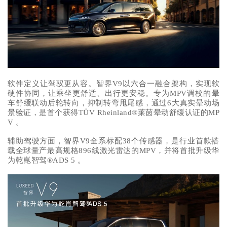
软件定义让驾驭更从容。智界V9以六合一融合架构，实现软
硬件协同，让乘坐更舒适、出行更安稳。专为MPV调校的晕
车舒缓联动后轮转向，抑制转弯甩尾感，通过6大真实晕动场
景验证，是首个获得TÜV Rheinland®莱茵晕动舒缓认证的MP
V 。
辅助驾驶方面，智界V9全系标配38个传感器，是行业首款搭
载全球量产最高规格896线激光雷达的MPV，并将首批升级华
为乾崑智驾®ADS 5 。