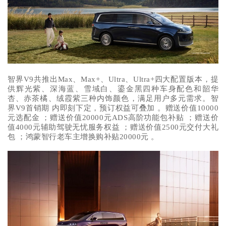
智界V9共推出Max、Max+、Ultra、Ultra+四大配置版本，提
供辉光紫、深海蓝、雪域白、鎏金黑四种车身配色和韶华
杏、赤茶橘、绒霞紫三种内饰颜色，满足用户多元需求。智
界V9首销期 内即刻下定，预订权益可叠加 。赠送价值10000
元选配金 ；赠送价值20000元ADS高阶功能包补贴 ；赠送价
值4000元辅助驾驶无忧服务权益 ；赠送价值2500元交付大礼
包 ；鸿蒙智行老车主增换购补贴20000元 。