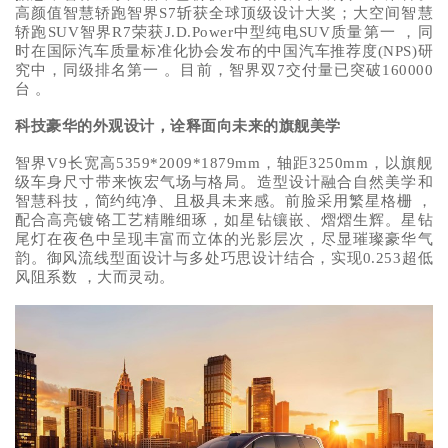
高颜值智慧轿跑智界S7斩获全球顶级设计大奖；大空间智慧
轿跑SUV智界R7荣获J.D.Power中型纯电SUV质量第一 ，同
时在国际汽车质量标准化协会发布的中国汽车推荐度(NPS)研
究中，同级排名第一 。目前，智界双7交付量已突破160000
台 。
科技豪华的外观设计，诠释面向未来的旗舰美学
智界V9长宽高5359*2009*1879mm，轴距3250mm，以旗舰
级车身尺寸带来恢宏气场与格局。造型设计融合自然美学和
智慧科技，简约纯净、且极具未来感。前脸采用繁星格栅 ，
配合高亮镀铬工艺精雕细琢，如星钻镶嵌、熠熠生辉。星钻
尾灯在夜色中呈现丰富而立体的光影层次，尽显璀璨豪华气
韵。御风流线型面设计与多处巧思设计结合，实现0.253超低
风阻系数 ，大而灵动。