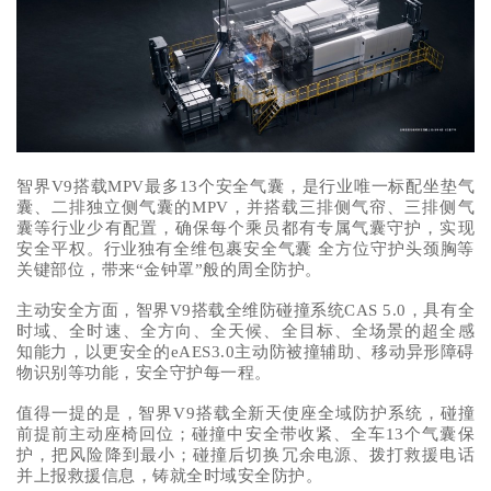
智界V9搭载MPV最多13个安全气囊，是行业唯一标配坐垫气
囊、二排独立侧气囊的MPV，并搭载三排侧气帘、三排侧气
囊等行业少有配置，确保每个乘员都有专属气囊守护，实现
安全平权。行业独有全维包裹安全气囊 全方位守护头颈胸等
关键部位，带来“金钟罩”般的周全防护。
主动安全方面，智界V9搭载全维防碰撞系统CAS 5.0，具有全
时域、全时速、全方向、全天候、全目标、全场景的超全感
知能力，以更安全的eAES3.0主动防被撞辅助、移动异形障碍
物识别等功能，安全守护每一程。
值得一提的是，智界V9搭载全新天使座全域防护系统，碰撞
前提前主动座椅回位；碰撞中安全带收紧、全车13个气囊保
护，把风险降到最小；碰撞后切换冗余电源、拨打救援电话
并上报救援信息，铸就全时域安全防护。