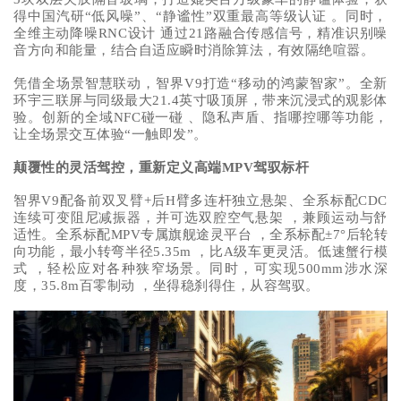
得中国汽研“低风噪”、“静谧性”双重最高等级认证 。同时，
全维主动降噪RNC设计 通过21路融合传感信号，精准识别噪
音方向和能量，结合自适应瞬时消除算法，有效隔绝喧嚣。
凭借全场景智慧联动，智界V9打造“移动的鸿蒙智家”。全新
环宇三联屏与同级最大21.4英寸吸顶屏，带来沉浸式的观影体
验。创新的全域NFC碰一碰 、隐私声盾、指哪控哪等功能，
让全场景交互体验“一触即发”。
颠覆性的灵活驾控，重新定义高端MPV驾驭标杆
智界V9配备前双叉臂+后H臂多连杆独立悬架、全系标配CDC
连续可变阻尼减振器，并可选双腔空气悬架 ，兼顾运动与舒
适性。全系标配MPV专属旗舰途灵平台 ，全系标配±7°后轮转
向功能，最小转弯半径5.35m ，比A级车更灵活。低速蟹行模
式 ，轻松应对各种狭窄场景。同时，可实现500mm涉水深
度，35.8m百零制动 ，坐得稳刹得住，从容驾驭。