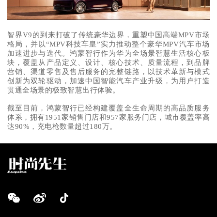
智界V9的到来打破了传统豪华边界，重塑中国高端MPV市场
格局，并以“MPV科技车皇”实力推动整个豪华MPV汽车市场
加速进步与迭代。鸿蒙智行作为华为全场景智慧生活核心板
块，覆盖从产品定义、设计、核心技术、质量流程，到品牌
营销、渠道零售及售后服务的完整链路，以技术革新与模式
创新为双轮驱动，加速中国智能汽车产业升级，为用户打造
贯通全场景的极致智慧出行体验。
截至目前，鸿蒙智行已经构建覆盖全生命周期的高品质服务
体系，拥有1951家销售门店和957家服务门店，城市覆盖率高
达90%，充电枪数量超过180万。