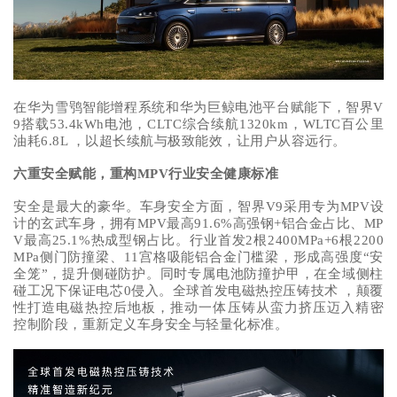
在华为雪鸮智能增程系统和华为巨鲸电池平台赋能下，智界V
9搭载53.4kWh电池，CLTC综合续航1320km，WLTC百公里
油耗6.8L ，以超长续航与极致能效，让用户从容远行。
六重安全赋能，重构MPV行业安全健康标准
安全是最大的豪华。车身安全方面，智界V9采用专为MPV设
计的玄武车身，拥有MPV最高91.6%高强钢+铝合金占比、MP
V最高25.1%热成型钢占比。行业首发2根2400MPa+6根2200
MPa侧门防撞梁、11宫格吸能铝合金门槛梁，形成高强度“安
全笼”，提升侧碰防护。同时专属电池防撞护甲，在全域侧柱
碰工况下保证电芯0侵入。全球首发电磁热控压铸技术 ，颠覆
性打造电磁热控后地板，推动一体压铸从蛮力挤压迈入精密
控制阶段，重新定义车身安全与轻量化标准。