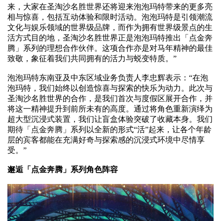
来，大家在圣淘沙名胜世界还将迎来泡泡玛特带来的更多亮
相与惊喜，包括互动体验和限时活动。泡泡玛特是引领潮流
文化与娱乐领域的世界级品牌，而作为拥有世界级景点的生
活方式目的地，圣淘沙名胜世界正是泡泡玛特推出「点金奔
腾」系列的理想合作伙伴。这项合作亦是对马年精神的最佳
致敬，象征着我们共同拥有的活力与蜕变特质。”
泡泡玛特东南亚及中东区域业务负责人李忠辉表示：“在泡
泡玛特，我们始终以创造惊喜与探索的快乐为动力。此次与
圣淘沙名胜世界的合作，是我们首次与度假区展开合作，并
将这一精神提升到前所未有的高度。通过将角色重新演绎为
超大型沉浸式装置，我们让盲盒体验突破了收藏本身。我们
期待「点金奔腾」系列以全新的形式“活”起来，让各个年龄
层的宾客都能在充满好奇与探索感的沉浸式环境中尽情享
受。”
邂逅「点金奔腾」系列角色阵容