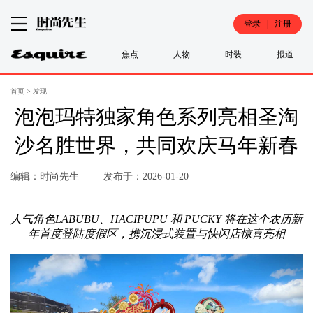
登录 | 注册
焦点
人物
时装
报道
首页
>
发现
泡泡玛特独家角色系列亮相圣淘
沙名胜世界，共同欢庆马年新春
编辑：时尚先生
发布于：2026-01-20
人气角色LABUBU、HACIPUPU 和 PUCKY 将在这个农历新
年首度登陆度假区，携沉浸式装置与快闪店惊喜亮相