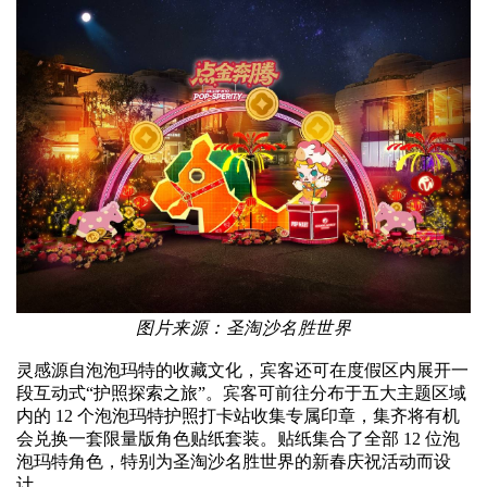
图片来源：圣淘沙名胜世界
灵感源自泡泡玛特的收藏文化，宾客还可在度假区内展开一
段互动式“护照探索之旅”。宾客可前往分布于五大主题区域
内的 12 个泡泡玛特护照打卡站收集专属印章，集齐将有机
会兑换一套限量版角色贴纸套装。贴纸集合了全部 12 位泡
泡玛特角色，特别为圣淘沙名胜世界的新春庆祝活动而设
计。