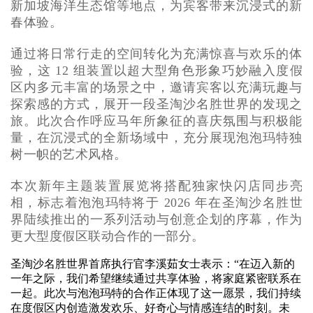
新加坡海洋生态馆等地点，为宾客带来沉浸式的新
春体验。
通过将日常行走的空间转化为充满惊喜与欢乐的体
验，这 12 组装置以超大型角色形象巧妙融入度假
区内多元丰富的场景之中，邀请宾客以充满玩趣与
探索感的方式，展开一段圣淘沙名胜世界的发现之
旅。此次合作呼应马年所象征的喜庆氛围与积极能
量，在沉浸式的全新场域中，充分展现泡泡玛特独
树一帜的艺术风格。
本次新年主题装置展览将搭配独家快闪店同步亮
相，标志着泡泡玛特将于 2026 年在圣淘沙名胜世
界陆续推出的一系列活动与创意企划的序幕，作为
更大型度假区联动合作的一部分。
圣淘沙名胜世界首席执行官李溪茹女士表示：“在迈入新的
一年之际，我们希望继续通过共享体验，将家庭紧密联系在
一起。此次与泡泡玛特的合作正体现了这一愿景，我们持续
在度假区内创造激发欢乐、好奇心与情感连结的时刻。未