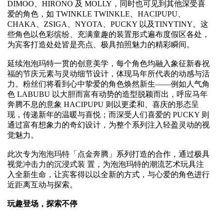
DIMOO、HIRONO 及 MOLLY，同时也可见到其他深受喜
爱的角色，如 TWINKLE TWINKLE、HACIPUPU、
CHAKA、ZSIGA、NYOTA、PUCKY 以及TINYTINY。这
些角色以色彩缤纷、充满童趣的装置形式遍布度假区各处，
为宾客打造处处皆是亮点、极具拍照魅力的精彩瞬间。
延续泡泡玛特一贯的创意美学，每个角色均融入象征新春祝
福的节庆元素与灵动细节设计，体现马年所代表的动感与活
力。粉丝们将看到心中挚爱的角色焕然新生——例如人气角
色 LABUBU 以大胆而富有动势的造型脱颖而出，呼应马年
奔腾不息的意象 HACIPUPU 则以更柔和、喜庆的形态呈
现，传递新年的温暖与喜悦；而深受人们喜爱的 PUCKY 则
通过富有想象力的奇幻设计，为整个系列注入轻盈灵动的视
觉魅力。
此次专为泡泡玛特「点金奔腾」系列打造的合作，通过极具
视觉冲击力的沉浸式装 置，为泡泡玛特的潮流艺术玩具注
入全新生命，让宾客得以以全新的方式，与心爱的角色进行
近距离互动与探索。
玩趣登场，探索不停