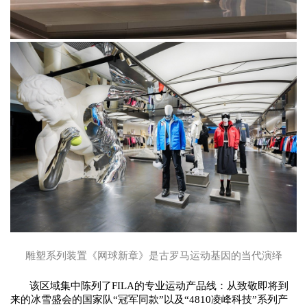
雕塑
系列
装置《网球新章》是古罗马运动基因的当代演绎
该区域集中陈列了
FILA的专业运动产品线：从致敬
即将到
来的
冰雪盛会的国家队
“冠军同款”以及“4
810
凌峰科技
”系列产