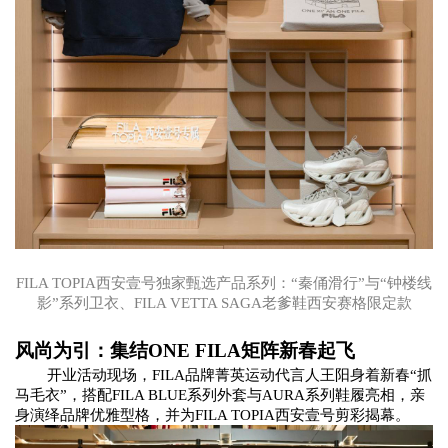
FILA TOPIA西安壹号独
家甄选产品
系列：
“秦俑滑行”
与
“钟楼线
影”系列卫衣
、
FILA VETTA SAGA老爹鞋西安赛格限定款
风尚为引：集结
ONE
FILA矩阵新春起飞
开业活动现场，
FILA品牌
菁英运动
代言人王阳身着新春
“抓
马毛衣”
，
搭配
FILA BLUE系列外套与AURA
系列
鞋履
亮相
，
亲
身演绎
品牌
优雅型格
，并为
FILA TOPIA西安壹号剪彩揭幕。