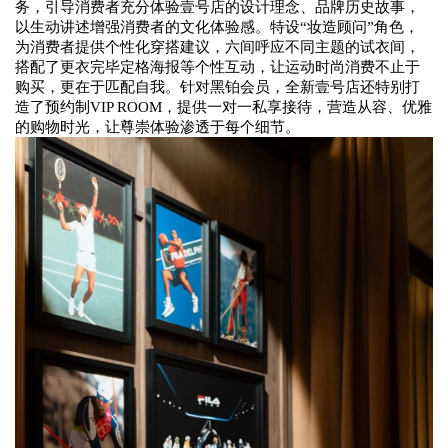
务，引导消费者充分体验壹号店的
设计理念、品牌历史故事，
以生动讲述增强消费者的文化体验感。特设
“妆造顾问”角色，
为消费者提供个性化穿搭建议，六间
呼应不同主题的试衣间
，
搭配了更衣完毕定格海报等个性互动，
让运动时尚消费不止于
购买，更在于匹配自我。针对
黑铂会员，
全新壹号店还特别打
造了预约制
VIP ROOM，
提供
一对一
私享接待
，营造
从容、优雅
的购物
时光，让尊崇体验渗透于每个细节。