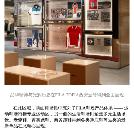
品牌精神与光辉历史在
FILA TOPIA西安壹号得到全面呈现
在此区域，两面鞋墙
集中
陈列了
FILA鞋履产品体系
——
运
动鞋墙
衔接
专业运动
区
，
另一侧的生活鞋墙则聚焦多元生活场
景。老爹鞋、菁英跑鞋、商务跑鞋再到各类薄底鞋等品类的最
新单品在此精心呈现。