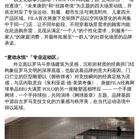
丝逐浪”
、
“未来唐韵”
和
“丝路奇境”
为主题的四大场景动线，并
依次对应了专业运动、鞋履、都市生活与潮流时尚、儿童四大
产品区域。
FILA首次将旗下全矩阵产品以空间场景化的布局集
中于同一门店，让不同年龄段、不同穿着场景需求的顾客均能
在
此
选购所需，兑现从满足
“一个人”的个性化需求，到
服务
“一
家人”的家庭消费，
并最终
拓展
至
“一群人”的
社群化场景的品牌
承诺。
“
意动永恒
”
「
专业运动区
」
外立面以罗马斗兽场建筑为灵感，
沉积岩材质的经典
拱门结
构象征罗马文明的深厚底蕴，
也叙说着品牌的意大利基因
。
门
口伫立的巨型雕塑以《掷铁饼者》对竞技瞬间的经典定格为灵
感
，
与店内取意自《朱利亚诺
·德·美第奇像》、
身披
FILA经典网
球单品
BB1大满贯 POLO的
另一座雕塑遥相呼应
——
一个手掷
网球，一个手持球
拍
，
共同演绎
《
网球新章》
主题
。品牌基因
中源自
古罗马竞技文化的力量感与秩序美，在当代运动语境中
得以延续
。