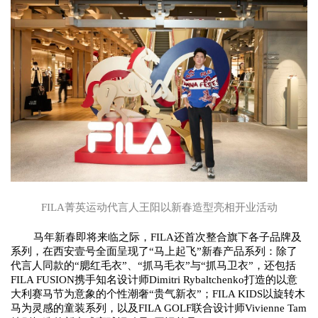
FILA菁英运动代言人王阳以新春造型亮相开业活动
马年新春即将来临之际，
FILA还首次整合旗下各子品牌及
系列，在西安壹号全面呈现了“马上起飞”新春产品系列：除了
代言人同款的“腮红毛衣”、“抓马毛衣”与“抓马卫衣”，还包括
FILA FUSION携手知名设计师Dimitri Rybaltchenko打造的
以
意
大利
赛马
节为
意象
的个性潮奢
“贵气新衣”；FILA KIDS以旋转木
马为灵感的童装系列，以及FILA GOLF联合设计师Vivienne Tam