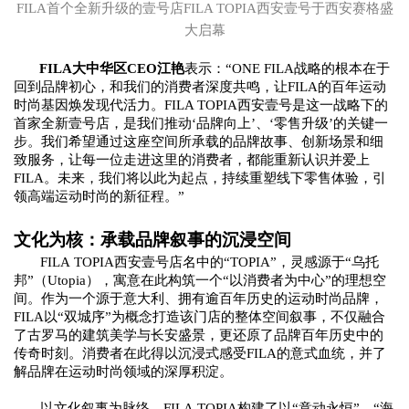
FILA首
个
全新升级的壹号店
FILA TOPIA
西安壹号于西安赛格盛
大启幕
FILA大中华区CEO江艳
表示：
“ONE FILA战略的根本在于
回到品牌初心，和我们的消费者深度共鸣，
让
FILA的
百年运动
时尚基因焕发现代活力
。
FILA TOPIA西安壹号是这一战略下的
首家全新壹号店，是我们推动‘品牌向上’、‘零售升级’的关键一
步。我们希望通过这座空间所承载的品牌故事、创新场景和细
致服务，让每一位走进这里的消费者，都能重新认识并爱上
FILA。未来，我们将以此为起点，持续重塑线下零售体验，引
领高端运动时尚的新征程。
”
文化为核：承载品牌叙事的沉浸空间
FILA
TOPIA西安壹号店名中的
“TOPIA”，
灵感源于
“乌托
邦”（Utopia）
，
寓意在此构筑一个
“
以消费者为
中
心
”
的理想空
间。
作为一个源于意大利、拥有逾百年历史的运动时尚品牌，
FILA
以
“双城序”为概念
打造该门店的整体空间叙事，不仅融合
了古罗马的建筑美学与长安盛景，更还原了品牌百年历史中的
传奇时刻。消费者在此得以沉浸式感受
FILA的意式血统，
并
了
解品牌在运动时尚领域的深厚积淀。
以文化叙事为脉络，
FILA
TOPIA构建了以
“意动永恒”
、
“海