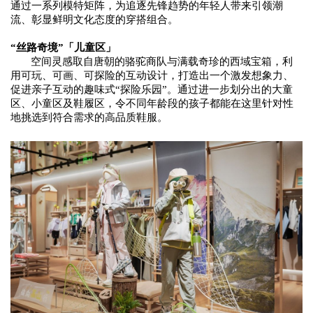
通过一系列模特矩阵，
为追逐先锋
趋势
的
年轻人带来引领潮
流、彰显鲜明文化态度的穿搭组合。
“丝路奇境”「儿童区
」
空间灵感取自
唐朝的骆驼商队与满载奇珍的西域宝箱，
利
用可玩、可画、可探险的互动设计，
打造出一个
激发想象力、
促进亲子互动的趣味式
“探险乐园”
。
通过进一步划分出的
大童
区、小童区及鞋履区
，令
不同年龄段
的孩子都能在这里针对性
地挑选到符合需求的高品质鞋服。