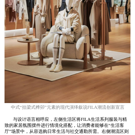
中式
“抬梁式榫卯”元素的现代演绎叙说FILA潮流创新宣言
与设计语言相呼应，
左侧生活区
将
FILA生活系列
服装
与精
致的家居氛围摆件进行情境化搭配，让消费者能够在
“生活客
厅”场景中，从容选购日常生活与社交通勤所需。
右侧潮流区
则