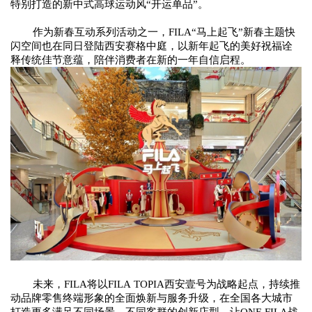
特别打造的新中式高球运动风“开运单品”。
作为新春互动系列活动之一，
FILA“马上起飞”新春主题
快
闪空间
也在同日登陆西安赛格中庭，以新年起飞的美好祝福诠
释传统佳节意蕴，陪伴消费者在新的一年自信启程。
未来，
FILA将以FILA
TOPIA西安壹号为战略起点，持续推
动品牌零售终端形象的全面焕新与服务升级，在
全国
各大城市