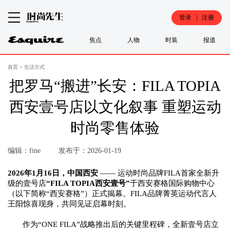
登录 | 注册
焦点
人物
时装
报道
首页
>
生活方式
把罗马“搬进”长安：FILA TOPIA
西安壹号店以文化叙事 重塑运动
时尚零售体验
编辑：fine
发布于：2026-01-19
202
6
年
1
月
16
日，中国西安
——
运动时尚品牌
FILA首家全新升
级的壹号店
“FILA TOPIA
西安壹号
”
于西安赛格国际购物中心
（以下简称
“西安赛格”）正式揭幕。
FILA品牌
菁英运动
代言人
王阳
惊喜现身，共同见证启幕时刻。
作为
“ONE FILA”战略
推出后的关键里程碑，全新壹号店
立