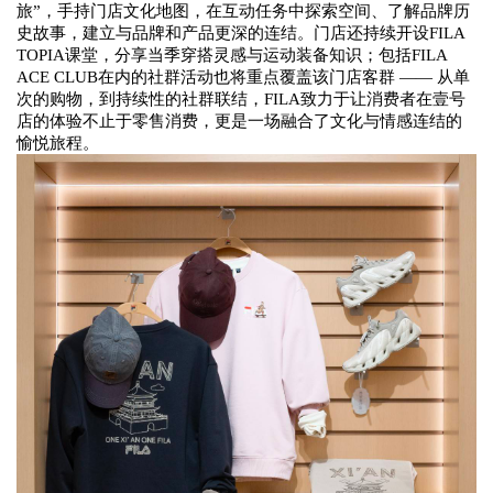
旅”，
手持门店文化地图，
在互动任务中探索空间
、了解品牌历
史
故事
，建立与品牌和产品更深的连结
。
门店还持续开设
FILA
TOPIA课堂
，分享当季穿搭灵感与运动装备知识；包括
FILA
ACE CLUB
在内的社群活动也
将
重点覆盖该
门店
客群
—— 从单
次的购物，到持续性的社群联结，FILA致力于让消费者在壹号
店的体验不止于零售消费，更是一场融合了文化与情感连结的
愉悦旅程。