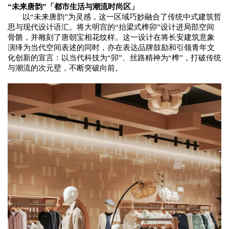
“
未来唐韵
”
「
都市生活与潮流时尚区
」
以
“未来唐韵”为灵感
，这一区域
巧妙融合
了传统
中式建筑哲
思与现代设计语汇
。将
大明宫
的
“抬梁式榫卯”
设计进局部
空间
骨骼，
并雕刻了
唐朝宝相花纹样
。这一设计在将长安建筑意象
演绎为当代空间表述的同时，亦在表达品牌鼓励和引领青年文
化创新的宣言：
以当代科技为
“卯”、丝路精神为“榫”，打破传统
与潮流的次元壁，
不断突破向前。