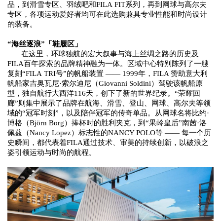
品，到
滑雪专区
、
羽绒
吧和
FILA
FIT系列
，
再到
网球与高尔夫
专区
，各项运动爱好者均可在此选购兼具专业性能和时尚设计
的装备。
“海丝逐浪”
「
鞋履区
」
在这里，
环球独航的宏大叙事与海上丝绸之路的历史及
FILA百年探索的品牌精神
融为一体。区域中心特别陈列了一
艘
复刻
“FILA
TRI
号
”
的帆船装置
——
1999
年，
FILA 赞助意大利
帆船家吉奥瓦尼·索尔迪尼
（
Giovanni Soldini
）驾驶该帆船原
型，独自
航行大西洋
116天
，创下了新的
世界纪录
。
“荣耀回
廊”则集中展示了品牌在航海、滑雪、登山、网球、高尔夫等领
域的“冠军时刻”，以及陪伴冠军的传奇单品。从网球名将
比约
·
博格（Björn Borg）
捧杯时的胜利夹克，到
“果岭皇后”
南茜
·洛
佩兹（Nancy Lopez）
标志性的
NANCY POLO等 —— 每一个历
史瞬间，都代表着
FILA
通过技术、审美的持续创新，以破浪之
姿
引领运动
与
时尚
的
航程
。