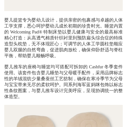
婴儿提篮专为婴幼儿设计，提供亲密的包裹感与卓越的人体
工学支撑，悉心呵护婴幼儿成长初期的珍贵时光。睡篮内置
的 Welcoming Pad® 特制床垫以婴儿健康与安全的最高标准
精心打造：从高透气棉质针织衬里到预防扁头综合症的特殊
造型头枕垫，无不体现匠心；可调节的人体工学圆柱垫顺应
婴儿双腿的自然弯曲，促进肌肉放松，确保仰卧舒适与脊柱
平衡，帮助婴儿顺畅呼吸。
婴儿推车的座椅与睡篮均可搭配可拆卸的 Cashfur 冬季套件
使用。该套件包含婴儿睡垫与父母暖手配件，采用品牌标志
性的羊绒混纺少量桑蚕丝工艺纺制，确保在寒冷季节为父母
与宝宝带来无尽的柔软呵护。同系列海军蓝妈咪包饰以标志
性条纹图案，与婴儿推车设计完美呼应，呈现协调统一的整
体造型。