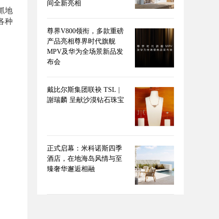
间全新亮相
抓地
各种
尊界V800领衔，多款重磅
产品亮相尊界时代旗舰
MPV及华为全场景新品发
布会
戴比尔斯集团联袂 TSL |
謝瑞麟 呈献沙漠钻石珠宝
正式启幕：米科诺斯四季
酒店，在地海岛风情与至
臻奢华邂逅相融