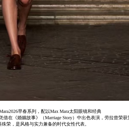
 Mara2026早春系列，配以Max Mara太阳眼镜和经典
借在《婚姻故事》（Marriage Story）中出色表演，劳拉曾荣获
双料殊荣，是风格与实力兼备的时代女性代表。