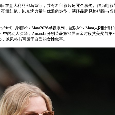
9月6日在意大利丽都岛举行，共有21部影片角逐金狮奖。作为电影
ara 亮相红毯，以充满力量与优雅的造型，演绎品牌风格精髓与当
ried）身着Max Mara2026早春系列，配以Max Mara太阳眼镜
》中的动人演绎，Amanda 分别荣获第74届黄金时段艾美奖与第8
心，以风格书写属于自己的女性叙事。