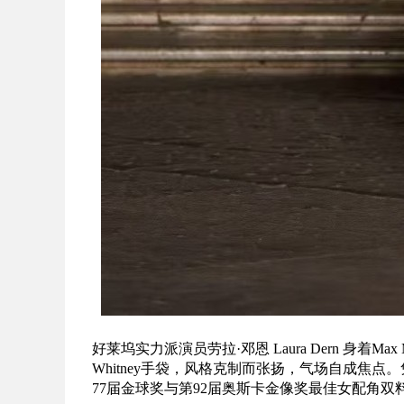
好莱坞实力派演员劳拉·邓恩 Laura Dern 身着Max
Whitney手袋，风格克制而张扬，气场自成焦点。凭
77届金球奖与第92届奥斯卡金像奖最佳女配角