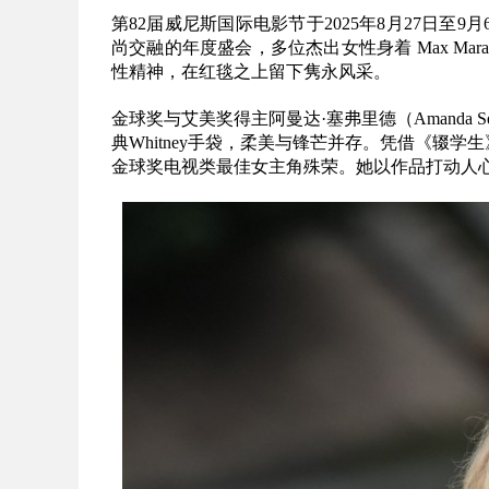
第82届威尼斯国际电影节于2025年8月27日至
尚交融的年度盛会，多位杰出女性身着 Max M
性精神，在红毯之上留下隽永风采。
金球奖与艾美奖得主阿曼达·塞弗里德（Amanda Seyf
典Whitney手袋，柔美与锋芒并存。凭借《辍学生
金球奖电视类最佳女主角殊荣。她以作品打动人