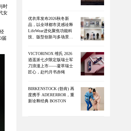
与时
代女
优衣库发布2026秋冬新
品，以全球都市灵感诠释
LifeWear进化聚焦功能科
和经
技、版型创新与多场景适
0届
配，回应当代都市人的新
舒适实穿追求
VICTORINOX 维氏 2026
逍遥派七夕限定版瑞士军
刀浪漫上市——凝萃瑞士
匠心，赴约月书赤绳
BIRKENSTOCK (勃肯) 再
度携手 ADERERROR，重
新诠释经典 BOSTON