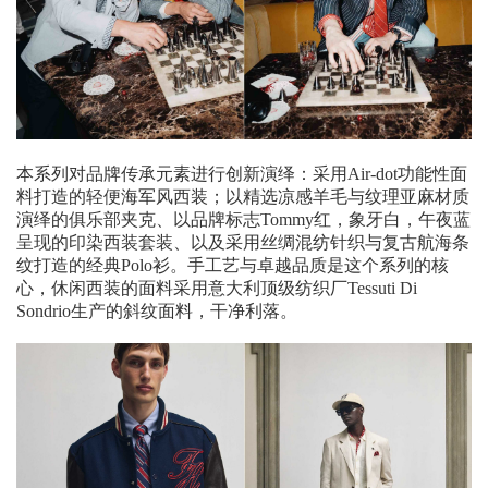
本系列对品牌传承元素进行创新演绎：采用Air-dot功能性面
料打造的轻便海军风西装；以精选凉感羊毛与纹理亚麻材质
演绎的俱乐部夹克、以品牌标志Tommy红，象牙白，午夜蓝
呈现的印染西装套装、以及采用丝绸混纺针织与复古航海条
纹打造的经典Polo衫。手工艺与卓越品质是这个系列的核
心，休闲西装的面料采用意大利顶级纺织厂Tessuti Di
Sondrio生产的斜纹面料，干净利落。