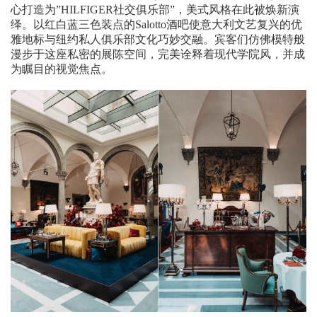
心打造为”HILFIGER社交俱乐部”，美式风格在此被焕新演
绎。以红白蓝三色装点的Salotto酒吧使意大利文艺复兴的优
雅地标与纽约私人俱乐部文化巧妙交融。宾客们仿佛模特般
漫步于这座私密的展陈空间，完美诠释着现代学院风，并成
为瞩目的视觉焦点。