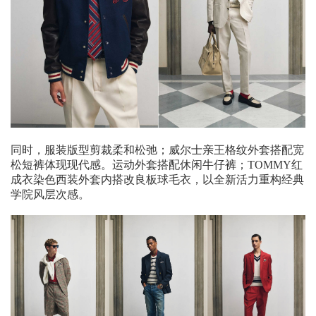
同时，服装版型剪裁柔和松弛；威尔士亲王格纹外套搭配宽
松短裤体现现代感。运动外套搭配休闲牛仔裤；TOMMY红
成衣染色西装外套内搭改良板球毛衣，以全新活力重构经典
学院风层次感。