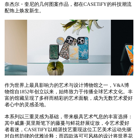
奈杰尔・奎尼的几何图案作品，都在CASETiFY的科技潮流
配饰上焕发新生。
作为世界上最具影响力的艺术与设计博物馆之一，V&A博
物馆自1852年创立以来，始终致力于传播全球艺术文化。丰
富的馆藏呈现了多样而精彩的艺术面貌，成为无数艺术爱好
者心中的灵感圣地。
本系列以三重灵感为基础，带来极具艺术气息的丰富选择：
其中威廉·莫里斯笔下的藤蔓与鲜花舒展绽放，令艺术爱好
者着迷，CASETiFY以精湛技艺重现这位工艺美术运动先驱
对自然韵律的优雅诠释；而四款洛可可风格的设计将世界花