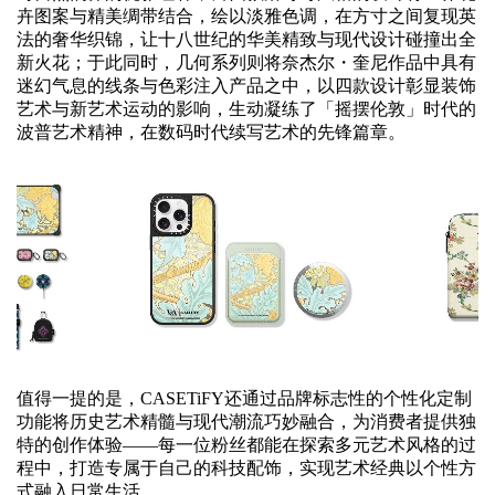
卉图案与精美绸带结合，绘以淡雅色调，在方寸之间复现英
法的奢华织锦，让十八世纪的华美精致与现代设计碰撞出全
新火花；于此同时，几何系列则将奈杰尔・奎尼作品中具有
迷幻气息的线条与色彩注入产品之中，以四款设计彰显装饰
艺术与新艺术运动的影响，生动凝练了「摇摆伦敦」时代的
波普艺术精神，在数码时代续写艺术的先锋篇章。
值得一提的是，CASETiFY还通过品牌标志性的个性化定制
功能将历史艺术精髓与现代潮流巧妙融合，为消费者提供独
特的创作体验——每一位粉丝都能在探索多元艺术风格的过
程中，打造专属于自己的科技配饰，实现艺术经典以个性方
式融入日常生活。